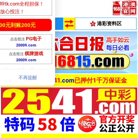
送
58
元
2541
元
中彩彩票由49图库849tk.com
请广大彩民放心投注！
澳彩资料区
港彩资料区
彩票（
2541.com
）特码
向本站押付1000万资
点击注册首存100元到账20
必备！点击免费开户
PA视讯
点击投注
点击投注
送2541元
20009
.com
20009
捕鱼游戏
点击投注
点击投注
不再提醒
20009
.com
20009
站长担保
25
41
.com
已押付1千万保证金
博彩必备！值得选择！真正的大额