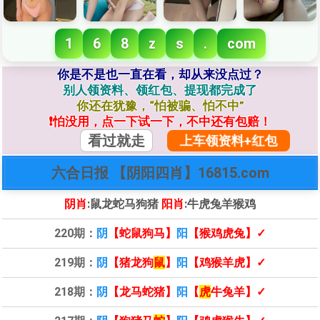
1
6
8
z
s
.
com
你是不是也一直在看，却从来没点过？
别人领资料、领红包、提现都完成了
你还在犹豫，“怕被骗、怕不中”
❗️怕没用，点一下试一下，不中还有包赔！
看过就走
上车领资料+红包
六合日报 【阴阳四肖】16815.com
阴肖
:鼠龙蛇马狗猪
阳肖
:牛虎兔羊猴鸡
220期：
阴
【蛇鼠狗马】
阳
【猴鸡虎兔】✓
219期：
阴
【猪龙狗
鼠
】
阳
【鸡猴羊虎】✓
218期：
阴
【龙马蛇猪】
阳
【
虎
牛兔羊】✓