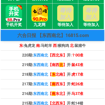
手机开奖
九龙网
等待加入
等待加入
六合日报 【东西南北】16815.com
东
:
兔虎龙
南
:
马蛇羊
西
:
猴狗鸡
北
:
鼠猪牛
220期:
东西南北
【西北东】
开:
？00准
219期:
东西南北
【南西
北
】
开:
鼠43准
218期:
东西南北
【
东
北南】
开:
虎17准
217期:
东西南北
【
南
西东】
开:
蛇26准
216期:
东西南北
【
南
东北】
开:
马37准
215期:
东西南北
【北西东】
开:蛇14错