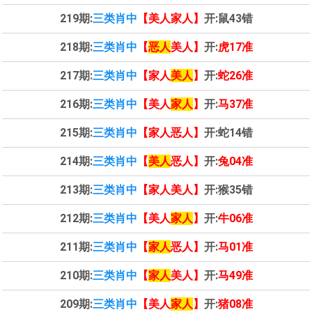
219期:
三类肖中
【美人家人】
开:鼠43错
218期:
三类肖中
【
恶人
美人】
开:
虎17准
217期:
三类肖中
【家人
美人
】
开:
蛇26准
216期:
三类肖中
【美人
家人
】
开:
马37准
215期:
三类肖中
【家人恶人】
开:蛇14错
214期:
三类肖中
【
美人
恶人】
开:
兔04准
213期:
三类肖中
【家人美人】
开:猴35错
212期:
三类肖中
【美人
家人
】
开:
牛06准
211期:
三类肖中
【
家人
恶人】
开:
马01准
210期:
三类肖中
【
家人
美人】
开:
马49准
209期:
三类肖中
【美人
家人
】
开:
猪08准