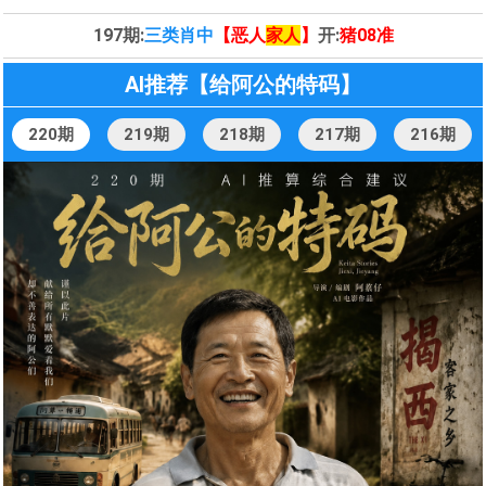
197期:
三类肖中
【恶人
家人
】
开:
猪08准
AI推荐【给阿公的特码】
220期
219期
218期
217期
216期