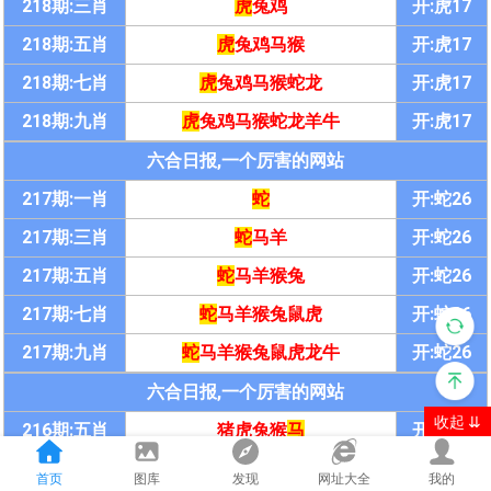
218期:三肖
虎
兔鸡
开:虎17
218期:五肖
虎
兔鸡马猴
开:虎17
218期:七肖
虎
兔鸡马猴蛇龙
开:虎17
218期:九肖
虎
兔鸡马猴蛇龙羊牛
开:虎17
六合日报,一个厉害的网站
217期:一肖
蛇
开:蛇26
217期:三肖
蛇
马羊
开:蛇26
217期:五肖
蛇
马羊猴兔
开:蛇26
217期:七肖
蛇
马羊猴兔鼠虎
开:蛇26
217期:九肖
蛇
马羊猴兔鼠虎龙牛
开:蛇26
六合日报,一个厉害的网站
收起 ⇊
216期:五肖
猪虎兔猴
马
开:马37
216期:七肖
猪虎兔猴
马
狗龙
开:马37
首页
图库
发现
网址大全
我的