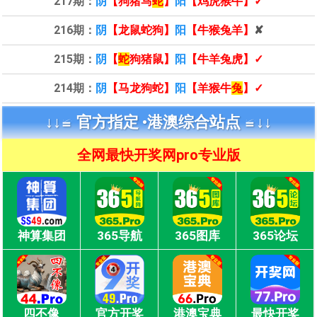
217期：
阴
【狗猪马
蛇
】
阳
【鸡虎猴牛】✓
216期：
阴
【龙鼠蛇狗】
阳
【牛猴兔羊】
✘
215期：
阴
【
蛇
狗猪鼠】
阳
【牛羊兔虎】✓
214期：
阴
【马龙狗蛇】
阳
【羊猴牛
兔
】✓
↓↓≌ 官方指定 •
港澳综合站点 ≌↓↓
全网最快开奖网pro专业版
神算集团
365导航
365图库
365论坛
四不像
官方开奖
港澳宝典
最快开奖