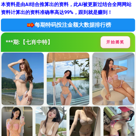
本资料是由AI结合推算出的资料，此AI被更新过结合全网网站
资料计算出的资料准确率高达99%，跟到就是赚到！
每期特码投注金额大数据排行榜
***
期:【七肖中特】
开始摇奖