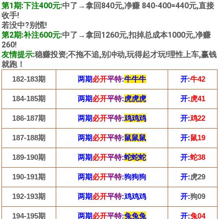
第1期:下注400元:
中了→拿回840元,净赚 840-400=440元,直接
收手!
若没中?别慌!
第2期:补注600元:
中了→拿回1260元,扣掉总成本1000元,净赚
260!
友情提示:
稳赚投资;不拖不追,别冲动,玩得起才玩!理性上车,赢钱
就跑！
182-183期
两期
必开
平特
:
牛牛牛
开:
牛42
184-185期
两期
必开
平特
:
虎虎虎
开:
虎41
186-187期
两期
必开
平特
:
鸡鸡鸡
开:
鸡22
187-188期
两期
必开
平特
:
鼠鼠鼠
开:
鼠19
189-190期
两期
必开
平特
:
蛇蛇蛇
开:
蛇38
190-191期
两期
必开
平特
:狗狗狗
开:
虎29
192-193期
两期
必开
平特
:鸡鸡鸡
开:
狗09
194-195期
两期
必开
平特
:
兔兔兔
开:
兔04