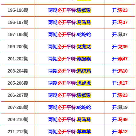
195-196期
两期
必开
平特
:
猴猴猴
开:
猴23
196-197期
两期
必开
平特
:
马马马
开:
马37
197-198期
两期
必开
平特
:蛇蛇蛇
开:
鼠07
199-200期
两期
必开
平特
:
龙龙龙
开:
龙39
201-202期
两期
必开
平特
:
猴猴猴
开:
猴47
203-204期
两期
必开
平特
:
鸡鸡鸡
开:
鸡10
205-206期
两期
必开
平特
:
虎虎虎
开:
虎17
206-207期
两期
必开
平特
:
猴猴猴
开:
猴23
207-208期
两期
必开
平特
:蛇蛇蛇
开:
鼠19
209-210期
两期
必开
平特
:
马马马
开:
马49
211-212期
两期
必开
平特
:
羊羊羊
开:
羊12