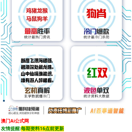
澳门Ai公式网
友情提醒:
每期资料16点前更新